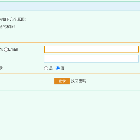
有如下几个原因:
题的权限!
户名
Email
录
是
否
找回密码