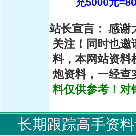
充5000元=8
站长宣言：
感谢
关注！同时也邀
料，本网站资料
炮资料，一经查
料仅供参考！对
长期跟踪高手资料记住