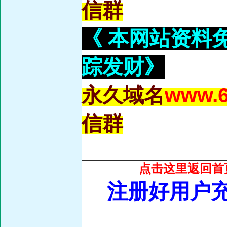
信群
《 本网站资料
踪发财》
永久域名
www.6
信群
点击这里返回
首
注册好用户