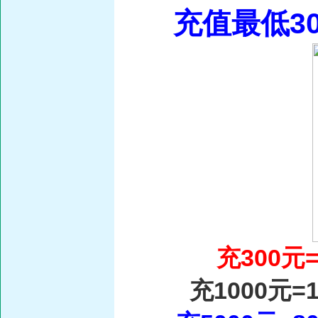
充值最低3
充300元
充1000元=