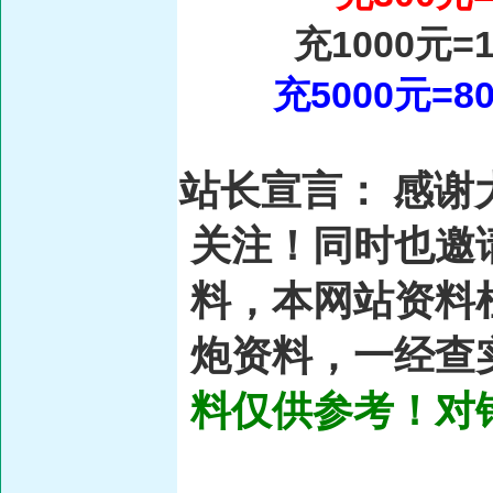
充1000元=
充5000元=8
站长宣言：
感谢
关注！同时也邀
料，本网站资料
炮资料，一经查
料仅供参考！对