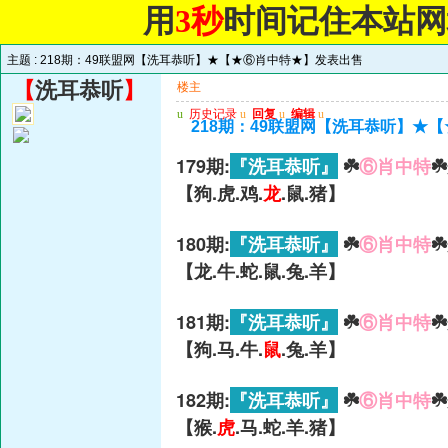
用
3秒
时间记住本站
主题 :
218期：49联盟网【洗耳恭听】★【★⑥肖中特★】发表出售
【
洗耳恭听
】
楼主
u
历史记录
u
回复
u
编辑
u
218期：49联盟网【洗耳恭听】★
179期:
『洗耳恭听』
☘️
⑥肖中特
☘
【狗.虎.鸡.
龙
.鼠.猪】
180期:
『洗耳恭听』
☘️
⑥肖中特
☘
【龙.牛.蛇.鼠.兔.羊】
181期:
『洗耳恭听』
☘️
⑥肖中特
☘
【狗.马.牛.
鼠
.兔.羊】
182期:
『洗耳恭听』
☘️
⑥肖中特
☘
【猴.
虎
.马.蛇.羊.猪】