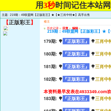
用
3秒
时间记住本站
主题 :
219期：49联盟网【正版彩王】★【★三肖中特★】高手出售
【
正版彩王
】
楼主
u
历史记录
u
回复
u
编辑
u
219期：49联盟网【正版彩王】★
179期: 🌳
『正版彩王』
🌳
三肖中
180期: 🌳
『正版彩王』
🌳
三肖中
181期: 🌳
『正版彩王』
🌳
三肖中
182期: 🌳
『正版彩王』
🌳
三肖中
本资料最早发表在4933349.co
183期: 🌳
『正版彩王』
🌳
三肖中