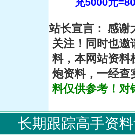
充5000元=8
站长宣言：
感谢
关注！同时也邀
料，本网站资料
炮资料，一经查
料仅供参考！对
长期跟踪高手资料记住