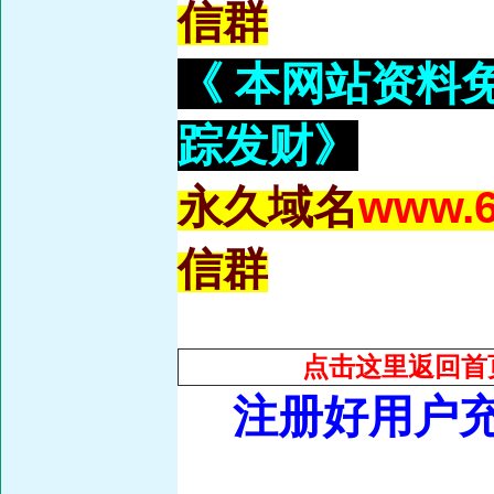
信群
《 本网站资料
踪发财》
永久域名
www.6
信群
点击这里返回
首
注册好用户