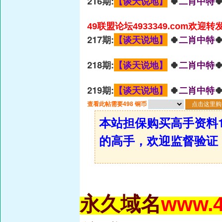
216期:
【谈天说地】
🍀
二肖中特

49联盟论坛4933349.com欢迎转
217期:
【谈天说地】
🍀
二肖中特

218期:
【谈天说地】
🍀
二肖中特

219期:
【谈天说地】
🍀
二肖中特

查看此帖需要498 铜币
本站担保购买高手资料1
的高手，欢迎监督验证
永久域名
www.4