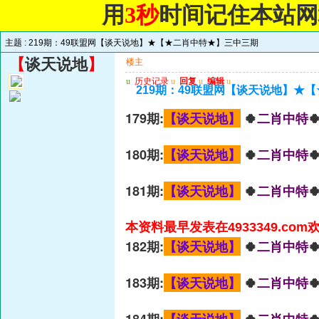
用
3秒
时间记住本站
主题 :
219期：49联盟网【谈天说地】★【★二肖中特★】三中三期
【
谈天说地
】
楼主
u
历史记录
u
回复
u
编辑
u
219期：49联盟网【谈天说地】★
179期:
【谈天说地】
🍀
二肖中特

180期:
【谈天说地】
🍀
二肖中特

181期:
【谈天说地】
🍀
二肖中特

本资料最早发表在4933349.co
182期:
【谈天说地】
🍀
二肖中特

183期:
【谈天说地】
🍀
二肖中特
