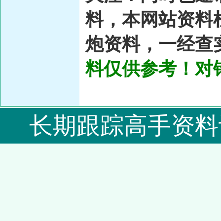
料，本网站资料
炮资料，一经查
料仅供参考！对
长期跟踪高手资料记住