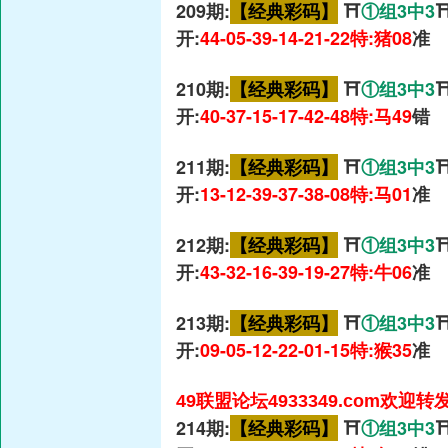
209期:
【经典彩码】
⛩️
①组3中3
⛩
开:
44-05-39-14-21-22特:猪08
准
210期:
【经典彩码】
⛩️
①组3中3
⛩
开:
40-37-15-17-42-48特:马49
错
211期:
【经典彩码】
⛩️
①组3中3
⛩
开:
13-12-39-37-38-08特:马01
准
212期:
【经典彩码】
⛩️
①组3中3
⛩
开:
43-32-16-39-19-27特:牛06
准
213期:
【经典彩码】
⛩️
①组3中3
⛩
开:
09-05-12-22-01-15特:猴35
准
49联盟论坛4933349.com欢迎转
214期:
【经典彩码】
⛩️
①组3中3
⛩