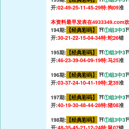
开:
02-49-25-11-45-29特:狗09
准
本资料最早发表在4933349.co
194期:
【经典彩码】
⛩️
①组3中3
⛩
开:
30-21-22-15-04-34特:蛇26
错
195期:
【经典彩码】
⛩️
①组3中3
⛩
开:
46-23-39-04-09-19特:马25
准
196期:
【经典彩码】
⛩️
①组3中3
⛩
开:
03-37-24-10-41-19特:龙39
准
197期:
【经典彩码】
⛩️
①组3中3
⛩
开:
40-19-30-48-44-28特:猪08
准
198期:
【经典彩码】
⛩️
①组3中3
⛩
开:
48-35-45-21-12-24特:鼠07
错