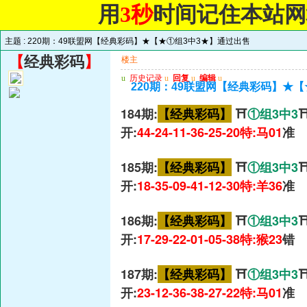
用
3秒
时间记住本站
主题 :
220期：49联盟网【经典彩码】★【★①组3中3★】通过出售
【
经典彩码
】
楼主
u
历史记录
u
回复
u
编辑
u
220期：49联盟网【经典彩码】★
184期:
【经典彩码】
⛩️
①组3中3
⛩
开:
44-24-11-36-25-20特:马01
准
185期:
【经典彩码】
⛩️
①组3中3
⛩
开:
18-35-09-41-12-30特:羊36
准
186期:
【经典彩码】
⛩️
①组3中3
⛩
开:
17-29-22-01-05-38特:猴23
错
187期:
【经典彩码】
⛩️
①组3中3
⛩
开:
23-12-36-38-27-22特:马01
准