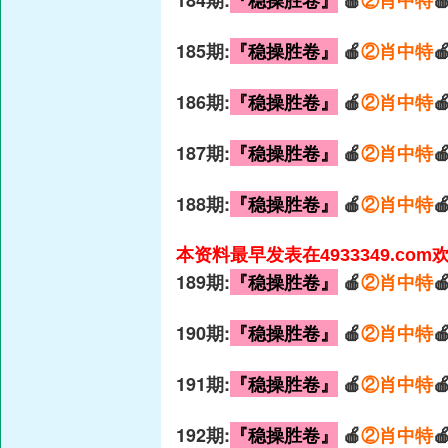
184期:
『稳操胜卷』
🍎
②肖中特

185期:
『稳操胜卷』
🍎
②肖中特

186期:
『稳操胜卷』
🍎
②肖中特

187期:
『稳操胜卷』
🍎
②肖中特

188期:
『稳操胜卷』
🍎
②肖中特

本资料最早发表在4933349.co
189期:
『稳操胜卷』
🍎
②肖中特

190期:
『稳操胜卷』
🍎
②肖中特

191期:
『稳操胜卷』
🍎
②肖中特

192期:
『稳操胜卷』
🍎
②肖中特
